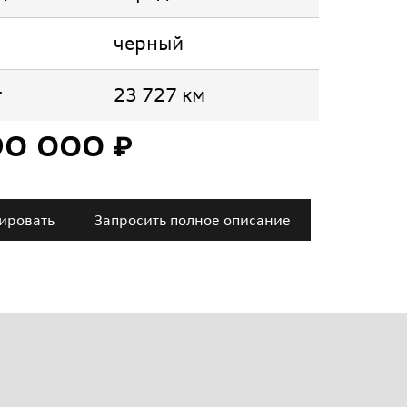
черный
г
23 727 км
90 000 ₽
ировать
Запросить полное описание