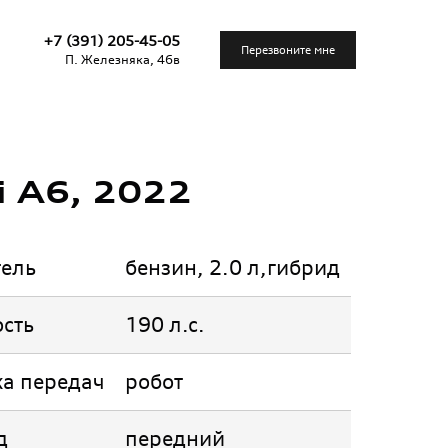
+7 (391) 205-45-05
Перезвоните мне
П. Железняка, 46в
i А6, 2022
тель
бензин, 2.0 л,гибрид
сть
190 л.с.
а передач
робот
д
передний