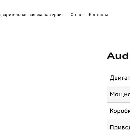
варительная заявка на сервис
О нас
Контакты
Aud
Двига
Мощно
Коробк
Приво